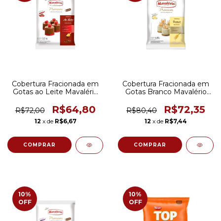
Cobertura Fracionada em
Cobertura Fracionada em
Gotas ao Leite Mavalério
Gotas Branco Mavalério
1,01kg
1,01kg
R$64,80
R$72,35
R$72,00
R$80,40
12
x de
R$6,67
12
x de
R$7,44
10
%
10
%
OFF
OFF