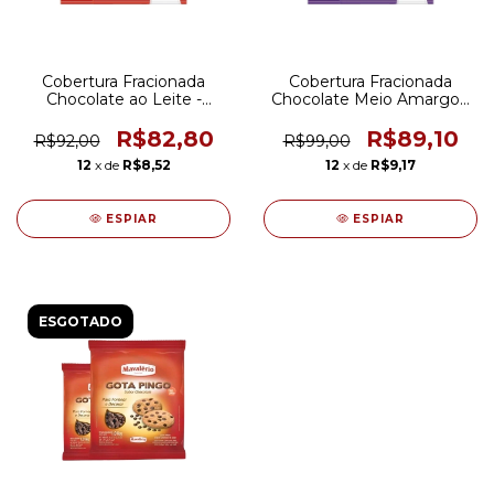
Cobertura Fracionada
Cobertura Fracionada
Chocolate ao Leite -
Chocolate Meio Amargo -
2,01kg - Puratos
2,01kg - Puratos
R$82,80
R$89,10
R$92,00
R$99,00
12
x de
R$8,52
12
x de
R$9,17
ESPIAR
ESPIAR
ESGOTADO