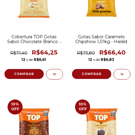
Cobertura TOP Gotas
Gotas Sabor Caramelo
Sabor Chocolate Branco |
Chipshow 1,01kg - Harald
1,01Kg Harald
R$64,25
R$66,40
R$71,40
R$73,80
12
x de
R$6,61
12
x de
R$6,83
10
%
10
%
OFF
OFF