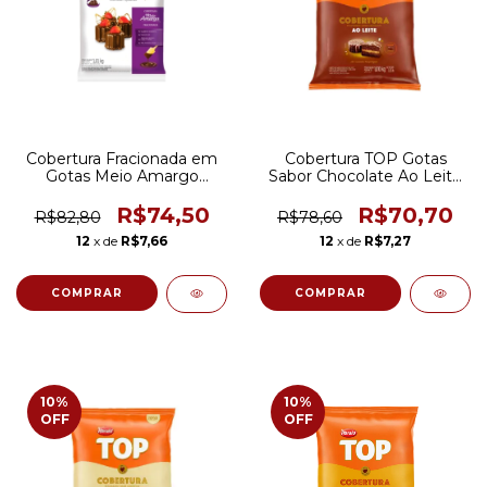
Cobertura Fracionada em
Cobertura TOP Gotas
Gotas Meio Amargo
Sabor Chocolate Ao Leite
Mavalério 1,01kg
| 1,01Kg Harald
R$74,50
R$70,70
R$82,80
R$78,60
12
x de
R$7,66
12
x de
R$7,27
10
%
10
%
OFF
OFF