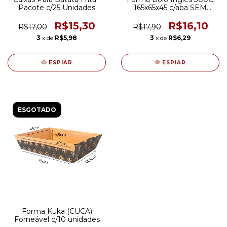
Pacote c/25 Unidades
165x65x45 c/aba SEM
TAMPA c/10unidades
R$15,30
R$16,10
R$17,00
R$17,90
3
x de
R$5,98
3
x de
R$6,29
ESPIAR
ESPIAR
ESGOTADO
Forma Kuka (CUCA)
Forneável c/10 unidades