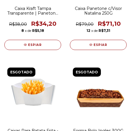
Caixa Kraft Tampa
Caixa Panetone c/Visor
Transparente | Panetone
Natalina 250G
500g c/5 Unidades
R$34,20
R$71,10
R$38,00
R$79,00
8
x de
R$5,18
12
x de
R$7,31
ESPIAR
ESPIAR
ESGOTADO
ESGOTADO
Caixas Para Batata Frita -
Forma Bolo Ingles 300G