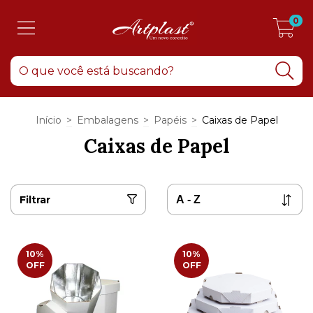
0
Início
>
Embalagens
>
Papéis
>
Caixas de Papel
Caixas de Papel
Filtrar
10
%
10
%
OFF
OFF