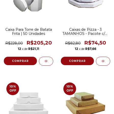
Caixa Para Torre de Batata
Caixas de Pizza - 3
Frita | 50 Unidades
TAMANHOS - Pacote c/25
Unidades
R$205,20
R$74,50
R$228,00
R$82,80
12
x de
R$21,11
12
x de
R$7,66
COMPRAR
10
%
10
%
OFF
OFF