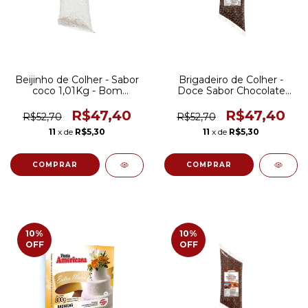
Beijinho de Colher - Sabor
Brigadeiro de Colher -
coco 1,01Kg - Bom
Doce Sabor Chocolate
Princípio
1,01Kg - Bom Princípio
R$47,40
R$47,40
R$52,70
R$52,70
11
x de
R$5,30
11
x de
R$5,30
10
%
10
%
OFF
OFF