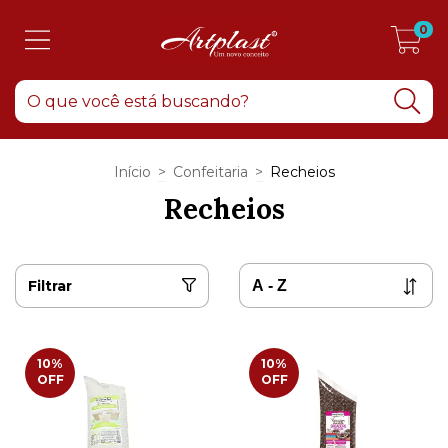
0
Início
>
Confeitaria
>
Recheios
Recheios
Filtrar
10
%
10
%
OFF
OFF