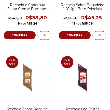
Recheio e Cobertura
Recheio Sabor Brigadeiro
Sabor Creme Bombom
1,01Kg - Bom Princípio
1,01Kg - Bom Princípio
R$38,80
R$45,25
R$43,10
R$50,28
9
x de
R$5,24
11
x de
R$5,06
10
%
10
%
OFF
OFF
Recheio Sabor Doce de
Recheios de Frutas