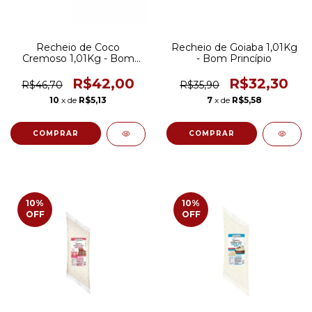
Recheio de Coco
Recheio de Goiaba 1,01Kg
Cremoso 1,01Kg - Bom
- Bom Princípio
Princípio
R$42,00
R$32,30
R$46,70
R$35,90
10
x de
R$5,13
7
x de
R$5,58
10
%
10
%
OFF
OFF