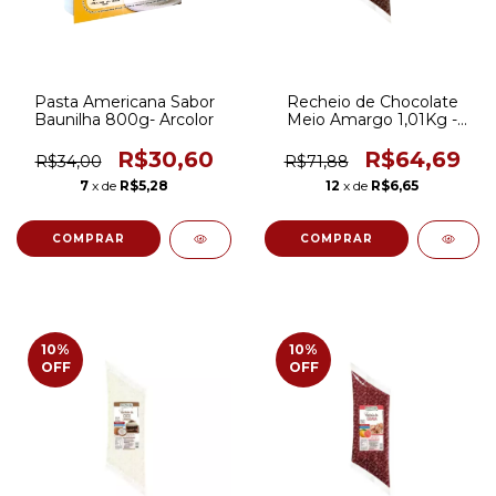
Pasta Americana Sabor
Recheio de Chocolate
Baunilha 800g- Arcolor
Meio Amargo 1,01Kg -
Bom Princípio
R$30,60
R$64,69
R$34,00
R$71,88
7
x de
R$5,28
12
x de
R$6,65
10
%
10
%
OFF
OFF