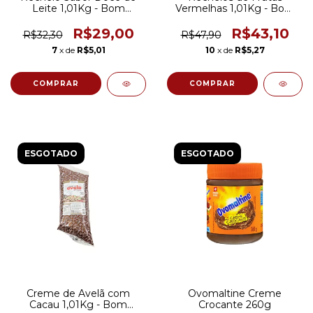
Leite 1,01Kg - Bom
Vermelhas 1,01Kg - Bom
Princípio
Princípio
R$29,00
R$43,10
R$32,30
R$47,90
7
x de
R$5,01
10
x de
R$5,27
ESGOTADO
ESGOTADO
Creme de Avelã com
Ovomaltine Creme
Cacau 1,01Kg - Bom
Crocante 260g