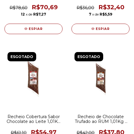
Princípio
R$70,69
R$32,40
R$78,60
R$36,00
12
x de
R$7,27
7
x de
R$5,59
ESPIAR
ESPIAR
ESGOTADO
ESGOTADO
Recheio Cobertura Sabor
Recheio de Chocolate
Chocolate ao Leite 1,01Kg
Trufado ao RUM 1,01Kg -
- Bom Princípio
Bom Princípio
R$54,97
R$37,80
R$61,10
R$42,00