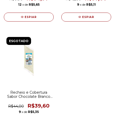
12
x de
R$5,65
9
x de
R$5,11
ESPIAR
ESPIAR
ESGOTADO
Recheio e Cobertura
Sabor Chocolate Branco
Com Cookies
R$39,60
R$44,00
9
x de
R$5,35