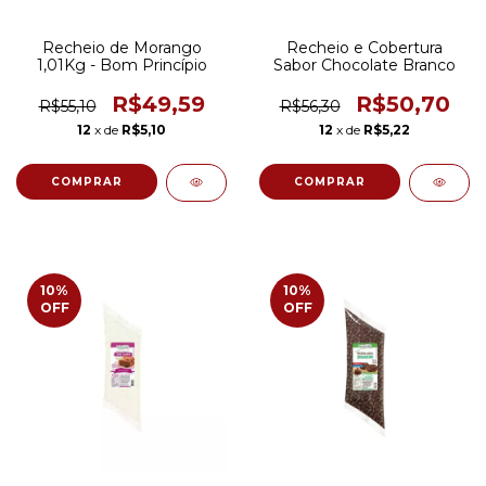
Recheio de Morango
Recheio e Cobertura
1,01Kg - Bom Princípio
Sabor Chocolate Branco
R$49,59
R$50,70
R$55,10
R$56,30
12
x de
R$5,10
12
x de
R$5,22
10
%
10
%
OFF
OFF